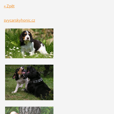
« Zpět
svycarskyhonic.cz