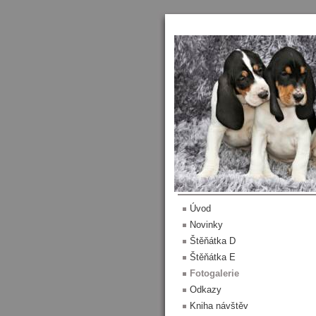
Menu
Úvod
Novinky
Štěňátka D
Štěňátka E
Fotogalerie
Odkazy
Kniha návštěv