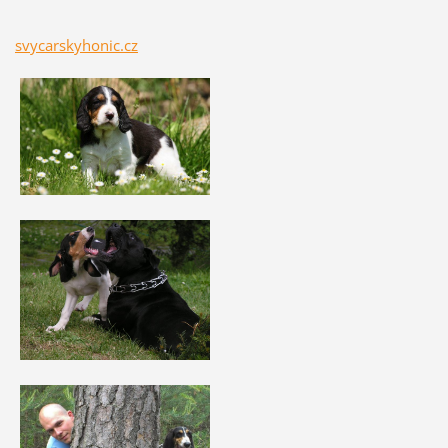
svycarskyhonic.cz