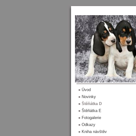
Menu
Úvod
Novinky
Štěňátka D
Štěňátka E
Fotogalerie
Odkazy
Kniha návštěv