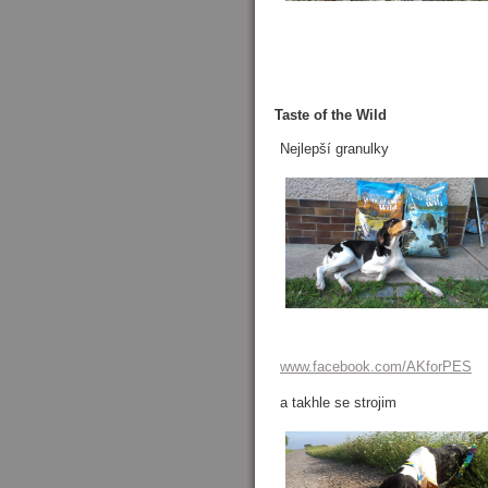
Taste of the Wild
Nejlepší granulky
www.facebook.com/AKforPES
a takhle se strojim