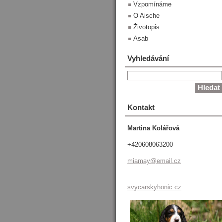
Vzpomínáme
O Aische
Životopis
Asab
Vyhledávání
Kontakt
Martina Kolářová
+420608063200
miamay@e
mail.cz
svycarskyhonic.cz