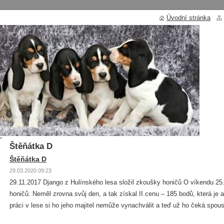
Úvodní stránka
Úvod
>
Štěňátka D
Štěňátka D
Štěňátka D
29.03.2020 09:23
29.11.2017 Django z Hulínského lesa složil zkoušky honičů O víkendu 25.
honičů. Neměl zrovna svůj den, a tak získal II.cenu – 185 bodů, která je 
práci v lese si ho jeho majitel nemůže vynachválit a teď už ho čeká spou