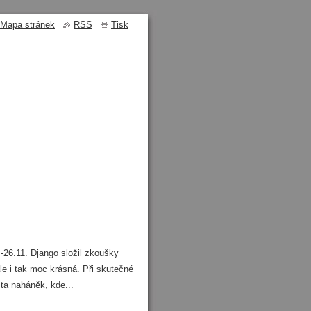
Mapa stránek
RSS
Tisk
-26.11. Django složil zkoušky
ale i tak moc krásná. Při skutečné
sta naháněk, kde...