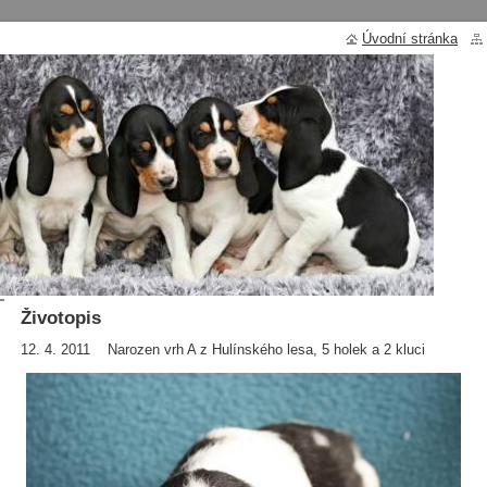
Úvodní stránka
Úvod
>
Životopis
Životopis
12. 4. 2011 Narozen vrh A z Hulínského lesa, 5 holek a 2 kluci