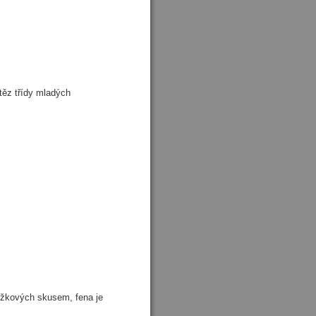
těz třídy mladých
ůžkových skusem, fena je