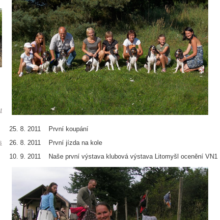
rskyhonic
25. 8. 2011 První koupání
sa
26. 8. 2011 První jízda na kole
10. 9. 2011 Naše první výstava klubová výstava Litomyšl ocenění VN1