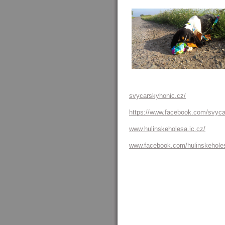
svycarskyhonic.cz/
https://www.facebook.com/svyca
www.hulinskeholesa.ic.cz/
www.facebook.com/hulinskehole