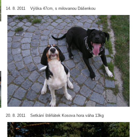
14. 8. 2011 Výška 47cm, s milovanou Dášenkou
20. 8. 2011 Setkání štěňátek Kosova hora váha 13kg