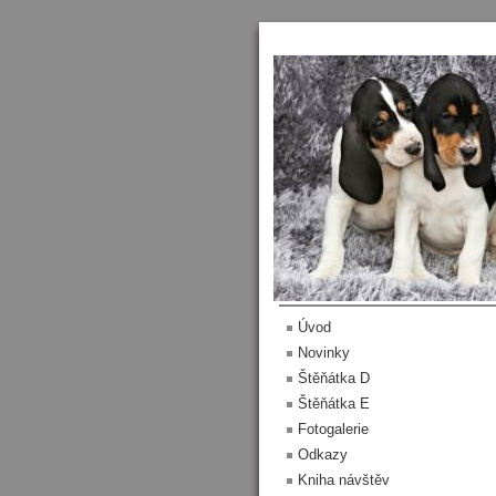
Menu
Úvod
Novinky
Štěňátka D
Štěňátka E
Fotogalerie
Odkazy
Kniha návštěv