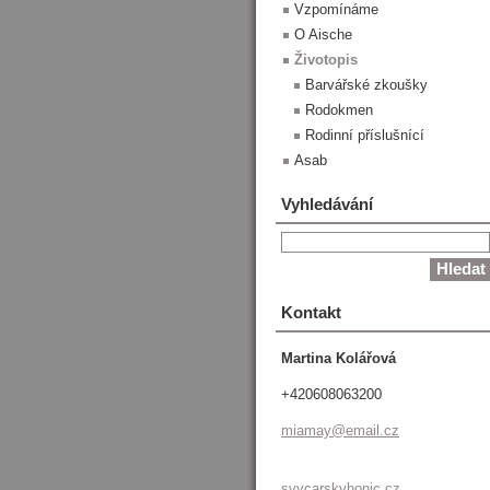
Vzpomínáme
O Aische
Životopis
Barvářské zkoušky
Rodokmen
Rodinní příslušnící
Asab
Vyhledávání
Kontakt
Martina Kolářová
+420608063200
miamay@e
mail.cz
svycarskyhonic.cz