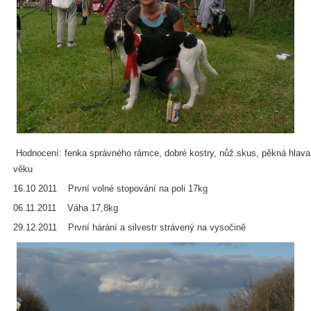
Hodnocení: fenka správného rámce, dobré kostry, nůž.skus, pěkná hlava
věku
16.10 2011 První volné stopování na poli 17kg
06.11.2011 Váha 17,8kg
29.12.2011 První hárání a silvestr strávený na vysočině