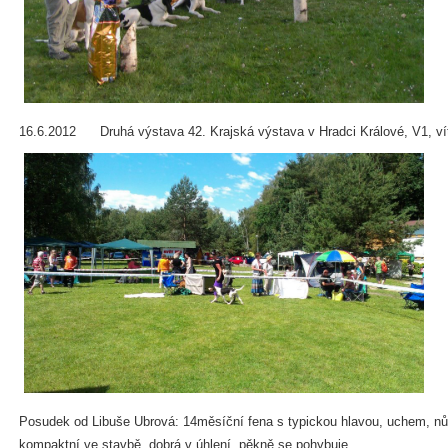
16.6.2012 Druhá výstava
42. Krajská výstava v Hradci Králové, V1, ví
Posudek od Libuše Ubrová: 14měsíční fena s typickou hlavou, uchem, n
kompaktní ve stavbě, dobrá v úhlení, pěkně se pohybuje