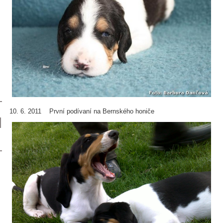
10. 6. 2011 První podívaní na Bernského honiče