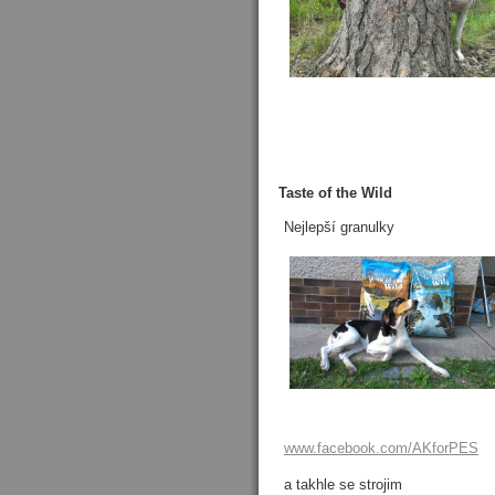
Taste of the Wild
Nejlepší granulky
www.facebook.com/AKforPES
a takhle se strojim