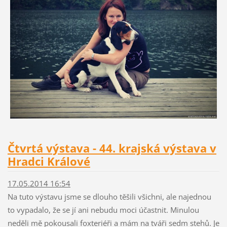
Čtvrtá výstava - 44. krajská výstava v
Hradci Králové
17.05.2014 16:54
Na tuto výstavu jsme se dlouho těšili všichni, ale najednou
to vypadalo, že se jí ani nebudu moci účastnit. Minulou
neděli mě pokousali foxteriéři a mám na tváři sedm stehů. Je