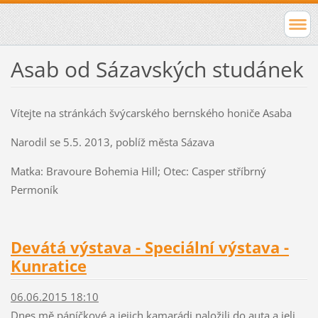
Asab od Sázavských studánek
Vítejte na stránkách švýcarského bernského honiče Asaba
Narodil se 5.5. 2013, poblíž města Sázava
Matka: Bravoure Bohemia Hill; Otec: Casper stříbrný
Permoník
Devátá výstava - Speciální výstava -
Kunratice
06.06.2015 18:10
Dnes mě páníčkové a jejich kamarádi naložili do auta a jeli