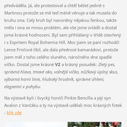
předváděla. Já, ale protestoval a chtěl běžet jedině s
Martinou protože se mě teď méně věnuje a tak musela do
kruhu ona. Celý kruh byl navoněny nějakou fenkou, takže
měla i ona se mnou problém, ale vše jsme zvládli a dostal
jsme krásné hodnocení. Byl sem přihlášený v třídě otevřený
i s Espritem Royal Bohemia Hill. Moc jsem se paní rozhodčí
Lence Frnčové líbil, ale dala přednost kamarádovi, protože
jsem měl z toho celého sluného, náročného dne spadlé
víčko. Dostal jsme krásné
V2
a krásný posudek:
2letý pes,
správná hlava, tmavé oko, volnější víčko, nůžkový úplný skus,
výborná horní linie, hluboký hrudník, správné úhlení,
elegantní v pohybu
.
Na výstavě byli i švycký honiči Pinkie Bencilla a její syn
Avalon z Vančáku a ty na výstavě udělali moc krásných fotek
-
klik zde