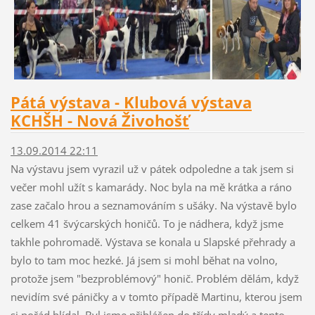
Pátá výstava - Klubová výstava
KCHŠH - Nová Živohošť
13.09.2014 22:11
Na výstavu jsem vyrazil už v pátek odpoledne a tak jsem si
večer mohl užít s kamarády. Noc byla na mě krátka a ráno
zase začalo hrou a seznamováním s ušáky. Na výstavě bylo
celkem 41 švýcarských honičů. To je nádhera, když jsme
takhle pohromadě. Výstava se konala u Slapské přehrady a
bylo to tam moc hezké. Já jsem si mohl běhat na volno,
protože jsem "bezproblémový" honič. Problém dělám, když
nevidím své páničky a v tomto případě Martinu, kterou jsem