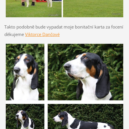
Takto podobně bude vypadat moje bonitační karta za focení
děkujeme
Viktorce Dančové