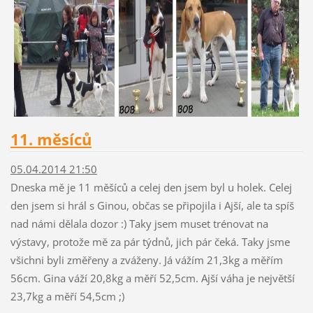
11. měsíců
05.04.2014 21:50
Dneska mě je 11 měšíců a celej den jsem byl u holek. Celej
den jsem si hrál s Ginou, občas se připojila i Ajší, ale ta spíš
nad námi dělala dozor :) Taky jsem muset trénovat na
výstavy, protože mě za pár týdnů, jich pár čeká. Taky jsme
všichni byli změřeny a zváženy. Já vážím 21,3kg a měřím
56cm. Gina váží 20,8kg a měří 52,5cm. Ajší váha je největší
23,7kg a měří 54,5cm ;)