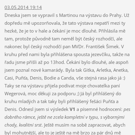
03.05.2014 19:14
Dneska jsem se vypravil s Martinou na výstavu do Prahy. Už
dopředu mě upozorňovala, že tato výstava nepatří mezi ty
hezké, že je to v hale a čekání je moc dlouhé. Přihlásila mě
tam, protože původně tam neměl být český rozhodčí, ale
nakonec byl český rozhodčí pan MVDr. František Šimek. V
kruhu před nami byla přihlášena spousta jezevčíku, takže na
řadu jsme přišli až po 13hod. Čekání bylo dlouhé, ale aspoň
jsem poznal nové kamarády. Byla tak Gitka, Arletka, Anetka,
Casi, Puňťa, Denis, Bodie a Canda, vše stejná rasa jako já :)
Taky se na výstavu přijela podívat moje chovatelka paní
Wegerová, moc děkuji za podporu ;) Já byl přihlášený do
kruhu mladých a tak taky byli přihlášený fešáci Puňťa a
Denis. Odnesl jsem si výsledek
V1
a písemné hodnocení:
pes
dobrého rámce, ještě ne zcela kompletní v typu, s výbornými
chody, kvalitní srst
. Ještě musím na sobě zapracovat, abych
byl mohutnější, ale to je ještě na mě brzo za pár dnů mě