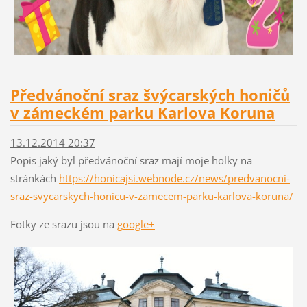
Předvánoční sraz švýcarských honičů
v zámeckém parku Karlova Koruna
13.12.2014 20:37
Popis jaký byl předvánoční sraz mají moje holky na
stránkách
https://honicajsi.webnode.cz/news/predvanocni-
sraz-svycarskych-honicu-v-zamecem-parku-karlova-koruna/
Fotky ze srazu jsou na
google+