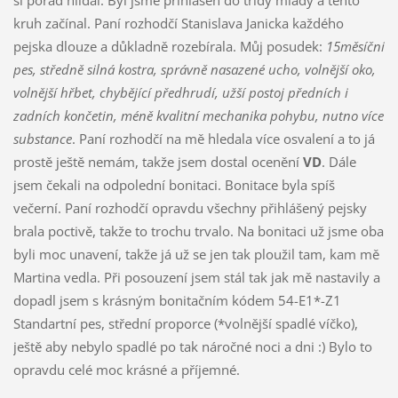
si pořád hlídal. Byl jsme přihlášen do třídy mladý a tento
kruh začínal. Paní rozhodčí Stanislava Janicka každého
pejska dlouze a důkladně rozebírala. Můj posudek:
15měsíční
pes, středně silná kostra, správně nasazené ucho, volnější oko,
volnější hřbet, chybějící předhrudí, užší postoj předních i
zadních končetin, méně kvalitní mechanika pohybu, nutno více
substance
. Paní rozhodčí na mě hledala více osvalení a to já
prostě ještě nemám, takže jsem dostal ocenění
VD
. Dále
jsem čekali na odpolední bonitaci. Bonitace byla spíš
večerní. Paní rozhodčí opravdu všechny přihlášený pejsky
brala poctivě, takže to trochu trvalo. Na bonitaci už jsme oba
byli moc unavení, takže já už se jen tak ploužil tam, kam mě
Martina vedla. Při posouzení jsem stál tak jak mě nastavily a
dopadl jsem s krásným bonitačním kódem 54-E1*-Z1
Standartní pes, střední proporce (*volnější spadlé víčko),
ještě aby nebylo spadlé po tak náročné noci a dni :) Bylo to
opravdu celé moc krásné a příjemné.