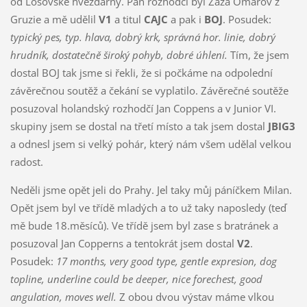
od Lošovské hvězdárny. Pan rozhodčí byl Zaza Omarov z
Gruzie a mě udělil
V1
a titul
CAJC
a pak i
BOJ
. Posudek:
typický pes, typ. hlava, dobrý krk, správná hor. linie, dobrý
hrudník, dostatečně široký pohyb, dobré úhlení.
Tím, že jsem
dostal BOJ tak jsme si řekli, že si počkáme na odpolední
závěrečnou soutěž a čekání se vyplatilo. Závěrečné soutěže
posuzoval holandský rozhodčí Jan Coppens a v Junior VI.
skupiny jsem se dostal na třetí místo a tak jsem dostal
JBIG3
a odnesl jsem si velký pohár, který nám všem udělal velkou
radost.
Neděli jsme opět jeli do Prahy. Jel taky můj páníčkem Milan.
Opět jsem byl ve třídě mladých a to už taky naposledy (teď
mě bude 18.měsíců). Ve třídě jsem byl zase s bratránek a
posuzoval Jan Copperns a tentokrát jsem dostal
V2
.
Posudek:
17 months, very good type, gentle expresion, dog
topline, underline could be deeper, nice forechest, good
angulation, moves well.
Z obou dvou výstav máme vlkou