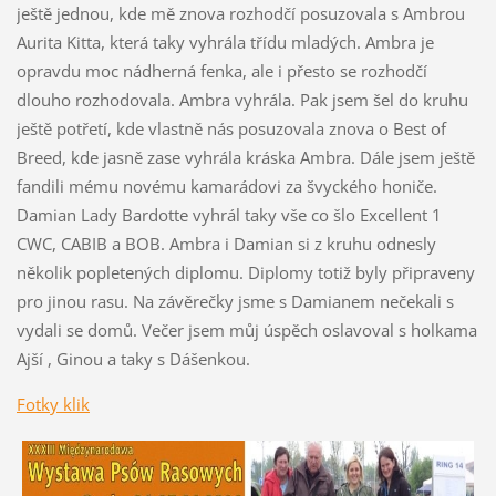
ještě jednou, kde mě znova rozhodčí posuzovala s Ambrou
Aurita Kitta, která taky vyhrála třídu mladých. Ambra je
opravdu moc nádherná fenka, ale i přesto se rozhodčí
dlouho rozhodovala. Ambra vyhrála. Pak jsem šel do kruhu
ještě potřetí, kde vlastně nás posuzovala znova o Best of
Breed, kde jasně zase vyhrála kráska Ambra. Dále jsem ještě
fandili mému novému kamarádovi za švyckého honiče.
Damian Lady Bardotte vyhrál taky vše co šlo Excellent 1
CWC, CABIB a BOB. Ambra i Damian si z kruhu odnesly
několik popletených diplomu. Diplomy totiž byly připraveny
pro jinou rasu. Na závěrečky jsme s Damianem nečekali s
vydali se domů. Večer jsem můj úspěch oslavoval s holkama
Ajší , Ginou a taky s Dášenkou.
Fotky klik