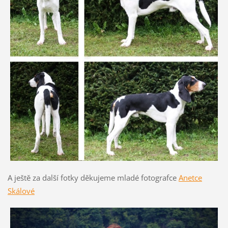
A ještě za další fotky děkujeme mladé fotografce
Anetce
Skálové