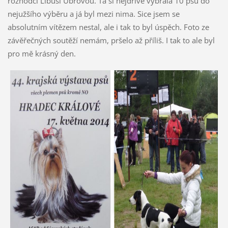
rozhodčí Libuši Ubrovou. Ta si nejdříve vybrala 10 psů do
nejužšího výběru a já byl mezi nima. Sice jsem se
absolutním vítězem nestal, ale i tak to byl úspěch. Foto ze
závěřečných soutěží nemám, pršelo až příliš. I tak to ale byl
pro mě krásný den.