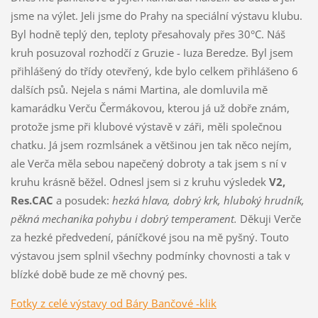
jsme na výlet. Jeli jsme do Prahy na speciální výstavu klubu.
Byl hodně teplý den, teploty přesahovaly přes 30°C. Náš
kruh posuzoval rozhodčí z Gruzie - Iuza Beredze. Byl jsem
přihlášený do třídy otevřený, kde bylo celkem přihlášeno 6
dalších psů. Nejela s námi Martina, ale domluvila mě
kamarádku Verču Čermákovou, kterou já už dobře znám,
protože jsme při klubové výstavě v záři, měli společnou
chatku. Já jsem rozmlsánek a většinou jen tak něco nejím,
ale Verča měla sebou napečený dobroty a tak jsem s ní v
kruhu krásně běžel. Odnesl jsem si z kruhu výsledek
V2,
Res.CAC
a posudek:
hezká hlava, dobrý krk, hluboký hrudník,
pěkná mechanika pohybu i dobrý temperament.
Děkuji Verče
za hezké předvedení, páníčkové jsou na mě pyšný. Touto
výstavou jsem splnil všechny podmínky chovnosti a tak v
blízké době bude ze mě chovný pes.
Fotky z celé výstavy od Báry Bančové -klik