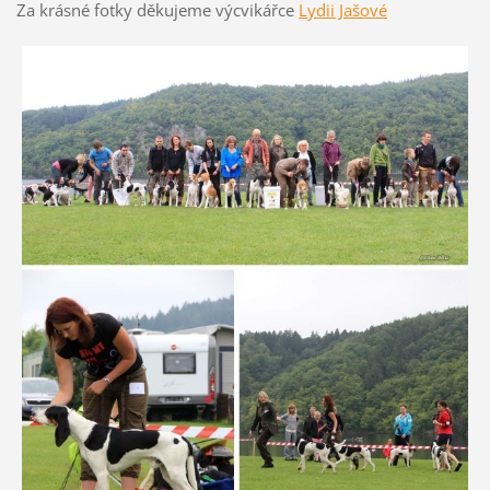
Za krásné fotky děkujeme výcvikářce
Lydii Jašové