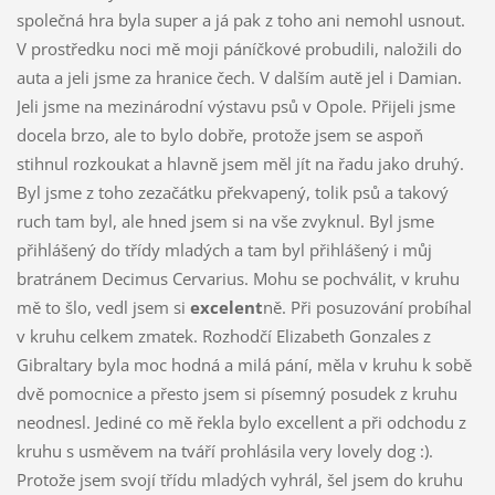
společná hra byla super a já pak z toho ani nemohl usnout.
V prostředku noci mě moji páníčkové probudili, naložili do
auta a jeli jsme za hranice čech. V dalším autě jel i Damian.
Jeli jsme na mezinárodní výstavu psů v Opole. Přijeli jsme
docela brzo, ale to bylo dobře, protože jsem se aspoň
stihnul rozkoukat a hlavně jsem měl jít na řadu jako druhý.
Byl jsme z toho zezačátku překvapený, tolik psů a takový
ruch tam byl, ale hned jsem si na vše zvyknul. Byl jsme
přihlášený do třídy mladých a tam byl přihlášený i můj
bratránem Decimus Cervarius. Mohu se pochválit, v kruhu
mě to šlo, vedl jsem si
excelent
ně. Při posuzování probíhal
v kruhu celkem zmatek. Rozhodčí Elizabeth Gonzales z
Gibraltary byla moc hodná a milá pání, měla v kruhu k sobě
dvě pomocnice a přesto jsem si písemný posudek z kruhu
neodnesl. Jediné co mě řekla bylo excellent a při odchodu z
kruhu s usměvem na tváří prohlásila very lovely dog :).
Protože jsem svojí třídu mladých vyhrál, šel jsem do kruhu