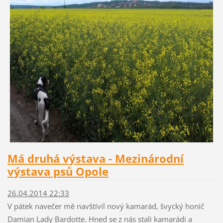
Má druhá výstava - Mezinárodní
výstava psů Opole
26.04.2014 22:33
V pátek navečer mě navštívil nový kamarád, švycký honič
Damian Lady Bardotte. Hned se z nás stali kamarádi a