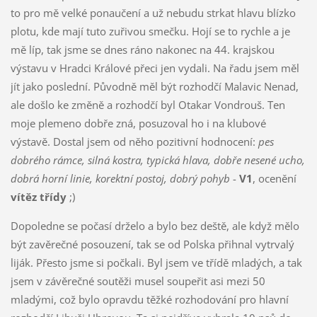
to pro mě velké ponaučení a už nebudu strkat hlavu blízko
plotu, kde mají tuto zuřivou smečku. Hojí se to rychle a je
mě líp, tak jsme se dnes ráno nakonec na 44. krajskou
výstavu v Hradci Králové přeci jen vydali. Na řadu jsem měl
jít jako poslední. Původně měl být rozhodčí Malavic Nenad,
ale došlo ke změně a rozhodčí byl Otakar Vondrouš. Ten
moje plemeno dobře zná, posuzoval ho i na klubové
výstavě. Dostal jsem od něho pozitivní hodnocení:
pes
dobrého rámce, silná kostra, typická hlava, dobře nesené ucho,
dobrá horní linie, korektní postoj, dobrý pohyb
-
V1
, ocenění
vítěz třídy
;)
Dopoledne se počasí drželo a bylo bez deště, ale když mělo
být zavěrečné posouzení, tak se od Polska přihnal vytrvalý
liják. Přesto jsme si počkali. Byl jsem ve třídě mladých, a tak
jsem v závěrečné soutěži musel soupeřit asi mezi 50
mladými, což bylo opravdu těžké rozhodování pro hlavní