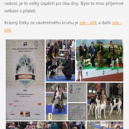
radost, je to velký úspěch po oba dny. Bylo to moc příjemné
setkání s přáteli.
Krásný fotky ze závěrečného kruhu je
zde
- klik
a další
zde -
klik