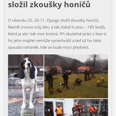
složil zkoušky honičů
O víkendu 25.-26.11. Django složil zkoušky honičů.
Neměl zrovna svůj den, a tak získal II.cenu – 185 bodů,
která je ale i tak moc krásná. Při skutečné práci v lese si
ho jeho majitel nemůže vynachválit a teď už ho čeká
spousta naháněk, kde se bude moci předvést.