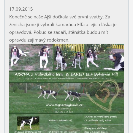
17.09.2015
Konečně se naše Ajší dočkala své první svatby. Za
ženicha jsme jí vybrali kamaráda Elfa a jejich láska je
opravdová. Pokud se zadaří, štěňátka budou mít
opravdu zajimavý rodokmen.