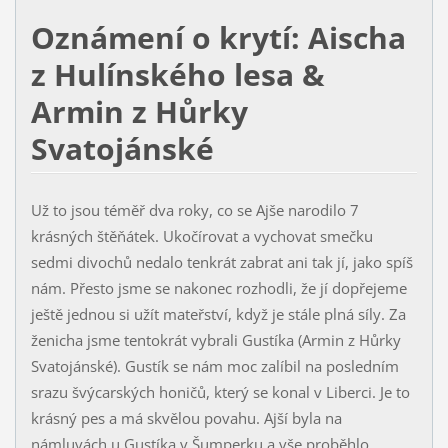
Oznámení o krytí: Aischa
z Hulínského lesa &
Armin z Hůrky
Svatojánské
Už to jsou téměř dva roky, co se Ajše narodilo 7
krásných štěňátek. Ukočírovat a vychovat smečku
sedmi divochů nedalo tenkrát zabrat ani tak jí, jako spíš
nám. Přesto jsme se nakonec rozhodli, že jí dopřejeme
ještě jednou si užít mateřství, když je stále plná síly. Za
ženicha jsme tentokrát vybrali Gustíka (Armin z Hůrky
Svatojánské). Gustík se nám moc zalíbil na posledním
srazu švýcarských honičů, který se konal v Liberci. Je to
krásný pes a má skvělou povahu. Ajší byla na
námluvách u Gustíka v Šumperku a vše proběhlo