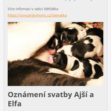
Více infomací v sekci štěňátka
https://svycarskyhonic.cz/stenatka
Oznámení svatby Ajší a
Elfa