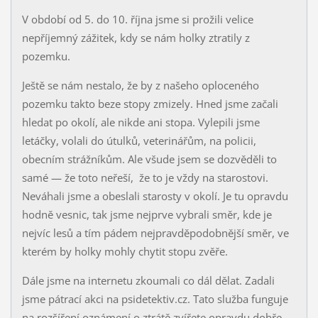
V období od 5. do 10. října jsme si prožili velice
nepříjemný zážitek, kdy se nám holky ztratily z
pozemku.
Ještě se nám nestalo, že by z našeho oploceného
pozemku takto beze stopy zmizely. Hned jsme začali
hledat po okolí, ale nikde ani stopa. Vylepili jsme
letáčky, volali do útulků, veterinářům, na policii,
obecním strážníkům. Ale všude jsem se dozvěděli to
samé — že toto neřeší, že to je vždy na starostovi.
Neváhali jsme a obeslali starosty v okolí. Je tu opravdu
hodně vesnic, tak jsme nejprve vybrali směr, kde je
nejvíc lesů a tím pádem nejpravděpodobnější směr, ve
kterém by holky mohly chytit stopu zvěře.
Dále jsme na internetu zkoumali co dál dělat. Zadali
jsme pátrací akci na psidetektiv.cz. Tato služba funguje
na rozšíření oznámení o ztrátě zvířete opravdu dobře.