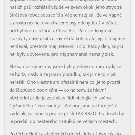
našich psů rozhlásil všude ve svém okolí. Jeho strýc ze
Strášova (obec sousedící s Vápnem) zjistil, že ve Vápně
starosta nechal dva ztracené psy odchytit už v pátek
odchytovou službou z Chvaletic. Pán z odchytové
služby ty naše ušatice zavřel do kotce, ale jejich majitele
nehledal, přestože mají tetování i čip. Každý den, kdy u
něj byly ubytované, pro něj znamenal nemalý zisk.
Ale samozřejmě, my jsme byli především moc rádi, že
se holky našly a že jsou v pořádku, tak jsme to nijak
neřešili. Ono vlastně ani oficiálně není co. Je to prostě
další způsob podnikání — co na tom, že hlavní
obchodní artikl je zoufalství lidí hledajících svého
čtyřnohého člena rodiny… Ale prý jsme na tom ještě
vydělali, že jsme si pro ně přišli TAK BRZO. Po deseti by
je předali do některého z útulků ve větších městech.
Po těch několika zbytečných dnech, kdy už jsme často