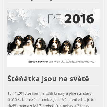
Štěňátka jsou na světě
16.11.2015 se nám narodili krásný a plně standartní
štěňátka bernského honiče. Je to Ajší první vrh a je to
skvělá máma ♥ Má 7 drobečků. 4 pejsky a 3 fenky.