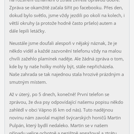
Zpráva se okamžitě začala šířit po facebooku. Přes den,
dokud bylo světlo, jsme vždy jezdili po okolí na kolech, i
větší okruhy (a protože hodně často pršelo) autem a
dále lepili letáčky.
Neustále jsme doufali alespoň v nějaký náznak, že je
někdo viděl a každé zazvonění telefonu vždy na malou
chvíli zažehlo plamínek naděje. Ale žádná zpráva o tom,
kde by ty naše holky mohly být, stále nepřicházela.
Naše zahrada se tak najednou stala hrozivě prázdným a
smutným místem.
Až v úterý, po 5 dnech, konečně! První telefon se
zprávou, že dva psy odpovídající našemu popisu někdo
zahlédl v obci Vápno (6 km od nás). Tuto nadějnou
novinu nám zavolal majitel švýcarských honičů Martin
Pulpán, který bydlí nedaleko. Martin se v našem
případu velice ochotně a nezištně angažoval a ztrátu