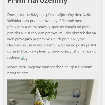
První narozeniny
Dnes je sice deštivý, ale přesto výjimečný den. Naše
štěňátka slaví první narozeniny. Příjemně mne
překvapily a velmi potěšily spousty emailů od jejich
páníčků a já si celý den přemýšlím, jaký obrázek dát na
web právě jako připomínku jejich prvního výročí.
Nakonec se vše vyřešilo samo, když mi do pošty přistál
obrázek Dustíka v plném proudu oslavy jeho narozek s
rodinou
Miláčci naši, přejeme Vám všechno nejlepší k prvním
narozeninám!