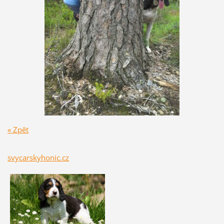
« Zpět
svycarskyhonic.cz