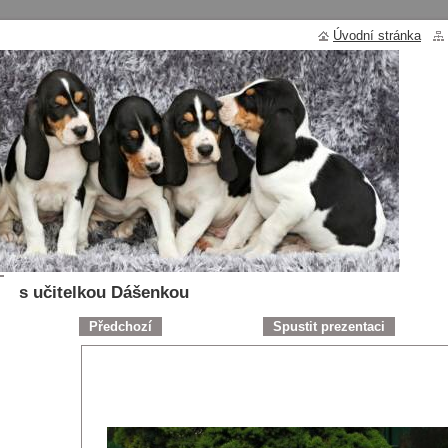
Úvodní stránka
Úvod
>
Fotogalerie
>
271112_241510979193491_1784640_n.jpg
s učitelkou Dášenkou
Předchozí
Spustit prezentaci