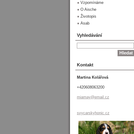
Vzpomínáme
O Aische
Životopis
Asab
Vyhledávání
Kontakt
Martina Kolářová
+420608063200
miamay@e
mail.cz
svycarskyhonic.cz