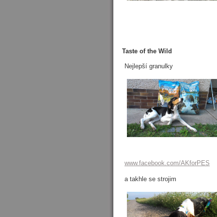
Taste of the Wild
Nejlepší granulky
www.facebook.com/AKforPES
a takhle se strojim