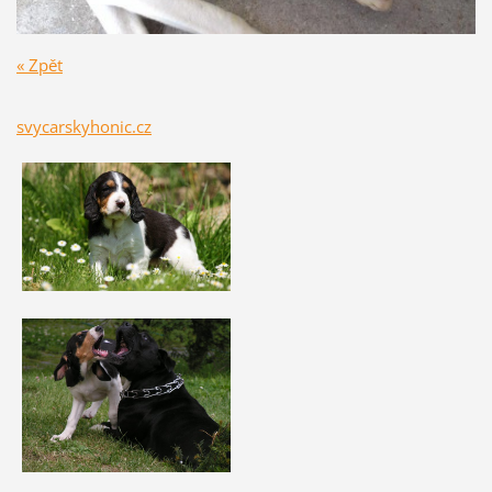
« Zpět
svycarskyhonic.cz