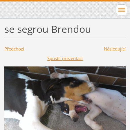
se segrou Brendou
Předchozí
Následující
Spustit prezentaci