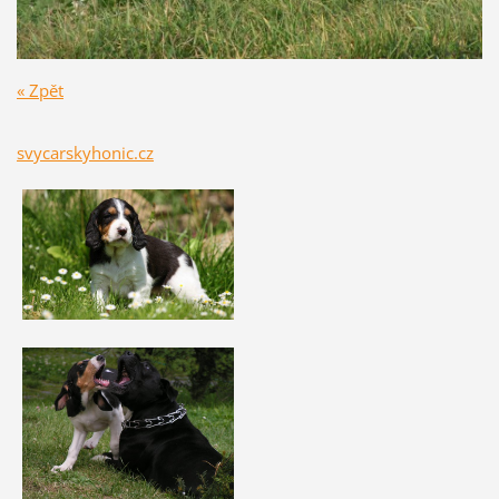
« Zpět
svycarskyhonic.cz